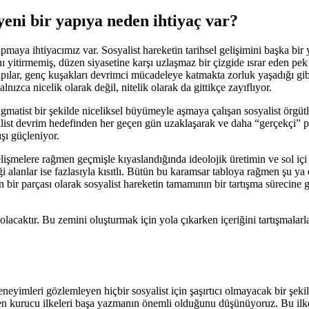
yeni bir yapıya neden ihtiyaç var?
maya ihtiyacımız var. Sosyalist hareketin tarihsel gelişimini başka bir 
nı yitirmemiş, düzen siyasetine karşı uzlaşmaz bir çizgide ısrar eden 
ılar, genç kuşakları devrimci mücadeleye katmakta zorluk yaşadığı gibi 
ızca nicelik olarak değil, nitelik olarak da gittikçe zayıflıyor.
ragmatist bir şekilde niceliksel büyümeyle aşmaya çalışan sosyalist örgü
t devrim hedefinden her geçen gün uzaklaşarak ve daha “gerçekçi” politi
ışı güçleniyor.
elişmelere rağmen geçmişle kıyaslandığında ideolojik üretimin ve sol içi
ği alanlar ise fazlasıyla kısıtlı. Bütün bu karamsar tabloya rağmen şu y
 bir parçası olarak sosyalist hareketin tamamının bir tartışma sürecine
olacaktır. Bu zemini oluşturmak için yola çıkarken içeriğini tartışmalar
yimleri gözlemleyen hiçbir sosyalist için şaşırtıcı olmayacak bir şekil
ürken kurucu ilkeleri başa yazmanın önemli olduğunu düşünüyoruz. Bu 