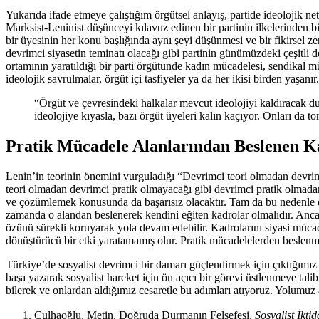
Yukarıda ifade etmeye çalıştığım örgütsel anlayış, partide ideolojik ne
Marksist-Leninist düşünceyi kılavuz edinen bir partinin ilkelerinden b
bir üyesinin her konu başlığında aynı şeyi düşünmesi ve bir fikirsel z
devrimci siyasetin teminatı olacağı gibi partinin günümüzdeki çeşitli 
ortamının yaratıldığı bir parti örgütünde kadın mücadelesi, sendikal m
ideolojik savrulmalar, örgüt içi tasfiyeler ya da her ikisi birden yaşa
“Örgüt ve çevresindeki halkalar mevcut ideolojiyi kaldıracak dur
ideolojiye kıyasla, bazı örgüt üyeleri kalın kaçıyor. Onları da t
Pratik Mücadele Alanlarından Beslenen K
Lenin’in teorinin önemini vurguladığı “Devrimci teori olmadan devrimc
teori olmadan devrimci pratik olmayacağı gibi devrimci pratik olmadan
ve çözümlemek konusunda da başarısız olacaktır. Tam da bu nedenle devr
zamanda o alandan beslenerek kendini eğiten kadrolar olmalıdır. Anc
özünü sürekli koruyarak yola devam edebilir. Kadrolarını siyasi mücad
dönüştürücü bir etki yaratamamış olur. Pratik mücadelelerden beslenm
Türkiye’de sosyalist devrimci bir damarı güçlendirmek için çıktığımız 
başa yazarak sosyalist hareket için ön açıcı bir görevi üstlenmeye t
bilerek ve onlardan aldığımız cesaretle bu adımları atıyoruz. Yolumuz 
Çulhaoğlu, Metin. Doğruda Durmanın Felsefesi.
Sosyalist İkti