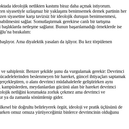
noktada ideolojik netlikten kastımı biraz daha açmak istiyorum.
 Düzen siyasetiyle uzlaşmaz bir yaklaşımı benimsemek demek partinin her
zen siyasetine karşı tavizsiz bir ideolojik duruşun benimsenmesi,
abilmesini sağlar. Somutlaştırmak gerekirse canlı bir tartışma
li başlıklarda netleşme sağlanır. Bunun başarılamadığı örneklerde ise
oğlu’na bırakalım:
başlıyor. Ama diyalektik yasaları da işliyor. Bu kez törpülenen
r ve sahiplenir. Benzer şekilde şunu da vurgulamak gerekir: Devrimci
mücadelelerinden beslenmeyen bir hareket, güncel ihtiyaçları saptamak
rçekleştiren, o alanı devrimci müdahalelerle geliştirirken aynı
en, kampüslerden, meydanlardan gücünü alan bir hareket devrimci
deolojik netliğini korumakta zorluk çekmez ama devrimci ve
lur ya da zamanla sönümlenip gider.
esel bir doğrultu belirleyerek örgüt, ideoloji ve pratik üçlüsünü de
lu açarken omuz omuza yürüyeceğimiz binlerce devrimcinin olduğunu