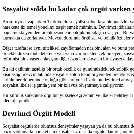
Sosyalist solda bu kadar çok örgüt varken 
Bu soruyu cevaplarken Türkiye’de sosyalist solun kısa bir analizini yap
harekette iki temel yönelimi tespit etmek mümkün. Devrimci iddiaları
bağlamında yeniden üretilmesinde ideolojik bir sıkışma yaşıyor. Bu yap
kurmakta da zorlanıyor. Mevcut durumda örgütsel ve politik özneler yaln
Diğer tarafta ise aynı niteliksel zayıflamadan nasibini alan ve bunu p
örnekte düzen muhalefetiyle yan yana yürümekten çekinmeyen, sosyalis
reformist bir siyaset anlayışını diğer öznelere dayatan bir siyaset anlay
Bu iki eğilimin taşıdığı bir ortak özellik de günümüzdeki teknolojik g
kısırlaştığı mevcut tabloda sosyalist solun kendini yeniden üretebilece
tarihin her döneminde olduğu gibi sürüyor. Biz de bu devrimci arayışın
sosyalist ilkeler ışığında yeni bir kılavuz oluşturmaya çalışıyoruz.
Bir kuruluş sürecinde örgütün yükseleceği zemin ve ilkeler belirleyici 
ideoloji, pratik.
Devrimci Örgüt Modeli
Sosyalist örgütlerde olumsuz deneyimler yaşayan ya da bu olumsuz dene
hazır şablonlarla hareket etmek isabetsiz olsa da örgüte dair düşün