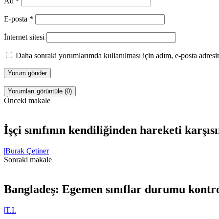
Ad
*
E-posta
*
İnternet sitesi
Daha sonraki yorumlarımda kullanılması için adım, e-posta adresim
Yorumları görüntüle (0)
Önceki makale
İşçi sınıfının kendiliğinden hareketi karşı
|
Burak Çetiner
Sonraki makale
Bangladeş: Egemen sınıflar durumu kontro
|
T.I.