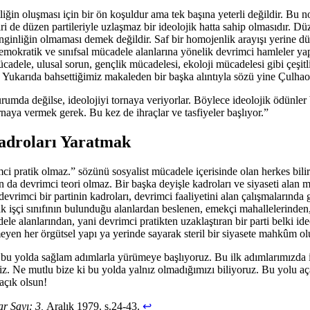
tliğin oluşması için bir ön koşuldur ama tek başına yeterli değildir. Bu 
iri de düzen partileriyle uzlaşmaz bir ideolojik hatta sahip olmasıdır.
enginliğin olmaması demek değildir. Saf bir homojenlik arayışı yerine dü
demokratik ve sınıfsal mücadele alanlarına yönelik devrimci hamleler yap
ücadele, ulusal sorun, gençlik mücadelesi, ekoloji mücadelesi gibi çeşit
nır. Yukarıda bahsettiğimiz makaleden bir başka alıntıyla sözü yine Çulha
umda değilse, ideolojiyi tornaya veriyorlar. Böylece ideolojik ödünler 
ornaya vermek gerek. Bu kez de ihraçlar ve tasfiyeler başlıyor.”
adroları Yaratmak
i pratik olmaz.” sözünü sosyalist mücadele içerisinde olan herkes bili
 da devrimci teori olmaz. Bir başka deyişle kadroları ve siyaseti alan 
imci bir partinin kadroları, devrimci faaliyetini alan çalışmalarında ge
ak işçi sınıfının bulunduğu alanlardan beslenen, emekçi mahallelerind
ele alanlarından, yani devrimci pratikten uzaklaştıran bir parti belki i
eyen her örgütsel yapı ya yerinde sayarak steril bir siyasete mahkûm o
bu yolda sağlam adımlarla yürümeye başlıyoruz. Bu ilk adımlarımızda ilk
alibiz. Ne mutlu bize ki bu yolda yalnız olmadığımızı biliyoruz. Bu yo
açık olsun!
dar Sayı: 3,
Aralık 1979. s.24-43.
↩︎