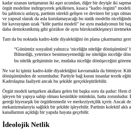
kadar uzanan tartışmanın iki aşırı ucundan, diğer bir deyişle iki sa
örgüt modeline indirgeyerek şekillenen, kısaca “kadro örgütü” modeli.
bu şabloncu anlayış, partinin sürekli gelişen ve devinen bir yapı olm
ve yapısal olarak da asla kurulamayacağı bu statik modelin niceliğind
bir kavrayıştan uzak “kitle partisi modeli” ise aynı madalyonun bir ba
daha demokratikmiş gibi gözükse de aynı bürokratikleşmeyi üretmekten 
Tam da bu noktada kadro-kitle diyalektiğini ön plana çıkarmamız ger
“Günümüz sosyalisti yalnızca ‘niceliğin niteliğe dönüşümünü’ bilir
Bilmediği, yeterince benimseyemediği ise niteliğin niceliğe dönüşm
bu nitelik gelişiminin ise, mutlaka niceliğe dönüşeceğini göremezl
Ne var ki işimiz kadro-kitle diyalektiğini kavramakla da bitmiyor. Kitl
dönüşümünden de sorumludur. Partiyle bağ kuran insanlar teorik eğitiml
Kadrolaşma faaliyeti ancak bu şekilde gerçekleştirilebilir.
Örgüt modeli tartışırken akıllara gelen bir başka soru da şudur: Hem d
işleyen bir yapıya sahip olması kesinlikle mümkün, hatta zorunludur. B
gereği hiyerarşik bir örgütlenmedir ve merkeziyetçilik içerir. Ancak d
mekanizmalarıyla sağlıklı bir şekilde işleyebilir. Partinin kolektif akl
kanallarının açıldığı bir yapıda hayata geçebilir.
İdeolojik Netlik