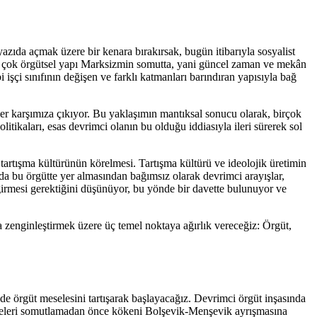
yazıda açmak üzere bir kenara bırakırsak, bugün itibarıyla sosyalist
pek çok örgütsel yapı Marksizmin somutta, yani güncel zaman ve mekân
işçi sınıfının değişen ve farklı katmanları barındıran yapısıyla bağ
tler karşımıza çıkıyor. Bu yaklaşımın mantıksal sonucu olarak, birçok
kaları, esas devrimci olanın bu olduğu iddiasıyla ileri sürerek sol
 tartışma kültürünün körelmesi. Tartışma kültürü ve ideolojik üretimin
a da bu örgütte yer almasından bağımsız olarak devrimci arayışlar,
 girmesi gerektiğini düşünüyor, bu yönde bir davette bulunuyor ve
la zenginleştirmek üzere üç temel noktaya ağırlık vereceğiz: Örgüt,
de örgüt meselesini tartışarak başlayacağız. Devrimci örgüt inşasında
ilkeleri somutlamadan önce kökeni Bolşevik-Menşevik ayrışmasına