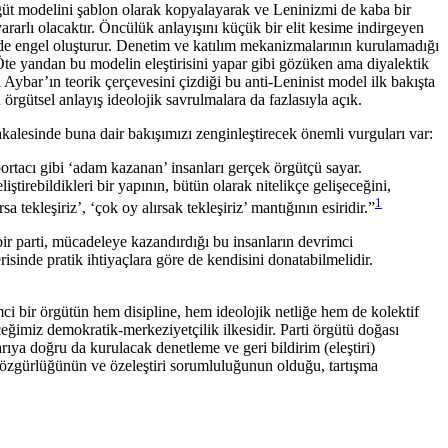
güt modelini şablon olarak kopyalayarak ve Leninizmi de kaba bir
arlı olacaktır. Öncülük anlayışını küçük bir elit kesime indirgeyen
e de engel oluşturur. Denetim ve katılım mekanizmalarının kurulamadığı
Öte yandan bu modelin eleştirisini yapar gibi gözüken ama diyalektik
Aybar’ın teorik çerçevesini çizdiği bu anti-Leninist model ilk bakışta
rgütsel anlayış ideolojik savrulmalara da fazlasıyla açık.
akalesinde buna dair bakışımızı zenginleştirecek önemli vurguları var:
şportacı gibi ‘adam kazanan’ insanları gerçek örgütçü sayar.
iştirebildikleri bir yapının, bütün olarak nitelikçe gelişeceğini,
1
tekleşiriz’, ‘çok oy alırsak tekleşiriz’ mantığının esiridir.”
 bir parti, mücadeleye kazandırdığı bu insanların devrimci
sinde pratik ihtiyaçlara göre de kendisini donatabilmelidir.
ci bir örgütün hem disipline, hem ideolojik netliğe hem de kolektif
eğimiz demokratik-merkeziyetçilik ilkesidir. Parti örgütü doğası
rıya doğru da kurulacak denetleme ve geri bildirim (eleştiri)
tiri özgürlüğünün ve özeleştiri sorumluluğunun olduğu, tartışma