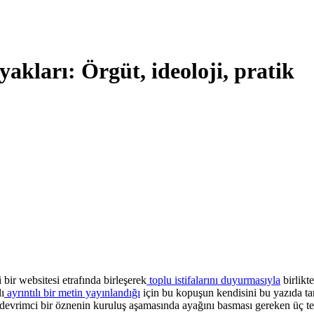
yakları: Örgüt, ideoloji, pratik
bir websitesi etrafında birleşerek
toplu istifalarını duyurmasıyla
birlikte
ı
ayrıntılı bir metin yayınlandığı
için bu kopuşun kendisini bu yazıda 
st devrimci bir öznenin kuruluş aşamasında ayağını basması gereken üç t