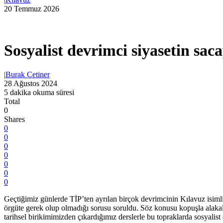
20 Temmuz 2026
Sosyalist devrimci siyasetin saca
|
Burak Çetiner
28 Ağustos 2024
5 dakika okuma süresi
Total
0
Shares
0
0
0
0
0
0
0
Geçtiğimiz günlerde TİP’ten ayrılan birçok devrimcinin Kılavuz isimli 
örgüte gerek olup olmadığı sorusu soruldu. Söz konusu kopuşla alakal
tarihsel birikimimizden çıkardığımız derslerle bu topraklarda sosyali