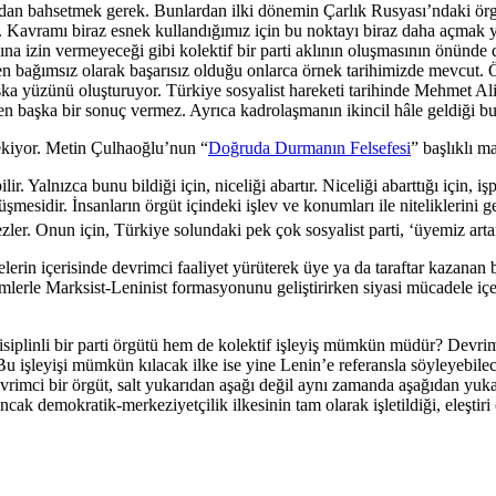
pmadan bahsetmek gerek. Bunlardan ilki dönemin Çarlık Rusyası’ndaki ör
 Kavramı biraz esnek kullandığımız için bu noktayı biraz daha açmak yar
asına izin vermeyeceği gibi kolektif bir parti aklının oluşmasının önünd
en bağımsız olarak başarısız olduğu onlarca örnek tarihimizde mevcut. 
şka yüzünü oluşturuyor. Türkiye sosyalist hareketi tarihinde Mehmet Ali 
başka bir sonuç vermez. Ayrıca kadrolaşmanın ikincil hâle geldiği bu ö
ekiyor. Metin Çulhaoğlu’nun “
Doğruda Durmanın Felsefesi
” başlıklı m
. Yalnızca bunu bildiği için, niceliği abartır. Niceliği abarttığı için, i
esidir. İnsanların örgüt içindeki işlev ve konumları ile niteliklerini gel
er. Onun için, Türkiye solundaki pek çok sosyalist parti, ‘üyemiz artarsa 
elerin içerisinde devrimci faaliyet yürüterek üye ya da taraftar kazanan
erle Marksist-Leninist formasyonunu geliştirirken siyasi mücadele içeri
isiplinli bir parti örgütü hem de kolektif işleyiş mümkün müdür? Devrim
u işleyişi mümkün kılacak ilke ise yine Lenin’e referansla söyleyebilec
evrimci bir örgüt, salt yukarıdan aşağı değil aynı zamanda aşağıdan yuka
ı ancak demokratik-merkeziyetçilik ilkesinin tam olarak işletildiği, eleş